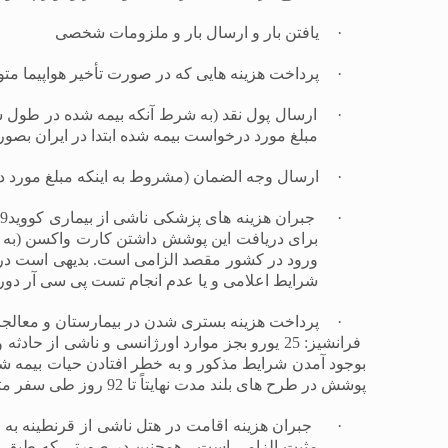
·
یافتن بار و ارسال بار و ملزومات شخصی
·
پرداخت هزینه هایی که در صورت تأخیر هواپیما متو
·
ارسال پول نقد (به شرط آنکه بیمه شده در طول سف
مبلغ مورد درخواست بیمه شده ابتدا در ایران بص
·
ارسال وجه الضمان (مشروط به اینکه مبلغ مورد د
·
جبران هزینه های پزشکی ناشی از بیماری کووید19( کرونا ویروس) در مقصد. در صورت مثبت بودن تست
برای دریافت این پوشش داشتن کارت واکسن (به 
ورود در کشور مقصد الزامی است. بدیهی است در
شرایط اعلامی و یا عدم انجام تست پی سی آر دوره انتظار 14 روزه از زمان خروج از کشور شامل ا
·
پرداخت هزینه بستری شدن در بیمارستان و معالجات 
بوجود آمدن شرایط مذکور و به خطر افتادن حیات بیمه شد
پوشش در طرح های بلند مدت نهایتاً تا 92 روز طی سفر متوالی قابل ارائه خواهد بود).
·
مثبت الزامی است ، همچنین در صورتی که طبق قو