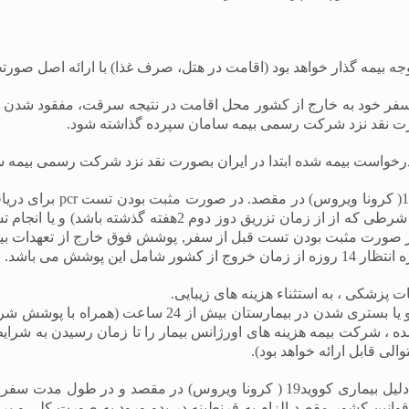
جه بیمه گذار خواهد بود (اقامت در هتل، صرف غذا) با ارائه اصل صورت
ر خود به خارج از کشور محل اقامت در نتیجه سرقت، مفقود شدن بار، ب
ورت نقد نزد شرکت رسمی بیمه سامان سپرده گذاشته شود.
رخواست بیمه شده ابتدا در ایران بصورت نقد نزد شرکت رسمی بیمه 
pcr
برای دری
شرطی که از از زمان تزریق دوز دوم
2
 صورت مثبت بودن تست قبل از سفر, پوشش فوق خارج از تعهدات بیم
ین پوشش می باشد.
پزشکی ، به استثناء هزینه های زیبایی.
فرانشیز: 25 یورو بجز موارد اورژانسی و ناشی از حادثه و 
ه ، شرکت بیمه هزینه های اورژانس بیمار را تا زمان رسیدن به شرایط
جبران هزینه اقامت در هتل ناشی از قرنطینه به دلیل بیماری کووید19 ( کرون
انین کشور مقصد الزام به قرنطینه در بدو ورود به صورت کلی و ب