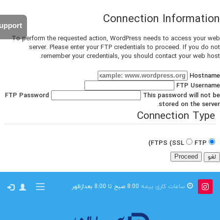
Connection Information
upport
To perform the requested action, WordPress needs to access your web
server. Please enter your FTP credentials to proceed. If you do not
remember your credentials, you should contact your web host.
Hostname
FTP Username
FTP Password
This password will not be
stored on the server.
Connection Type
FTPS (SSL)
FTP
لغو
ساعات کاری بیمه
8:00 صبح تا 8:00 بعدازظهر