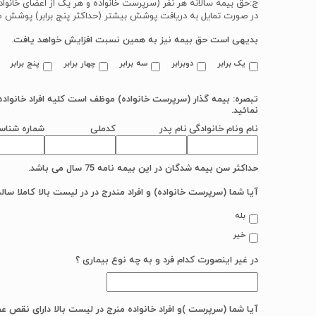
ج:حق بیمه سالانه هر نفر (سرپرست خانواده و هر یک از اعضای خانواده )بالغ بر 13/800 ر
در صورت تمایل به دریافت پوشش بیشتر (حداکثر پنج برابر) پوشش مو
بدیهی است حق بیمه نیز به همین نسبت افزایش خواهد یافت.
یک برابر
دوبرابر
سه برابر
چهار برابر
پنج برابر
تبصره: بیمه گذار (سرپرست خانواده) موظف است کلیه افراد خانواده
نمائید.
نام ونام خانوادگی
نام پدر
کدملی
شماره شناس
حداکثر سن بیمه شدگان در این بیمه نامه 75 سال می باشد.
آیا شما (سرپرست خانواده) و افراد مندرج در در لیست بالا کاملا سال
بله
خیر
در غیر اینصورت کدام فرد و به چه نوع بیماری ؟
آیا شما (سرپرست )و افراد خانواده منرج در لیست بالا دارای نقص 