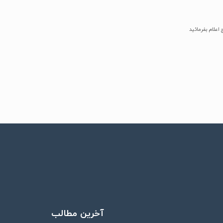
علام بفرمائید
آخرین مطالب