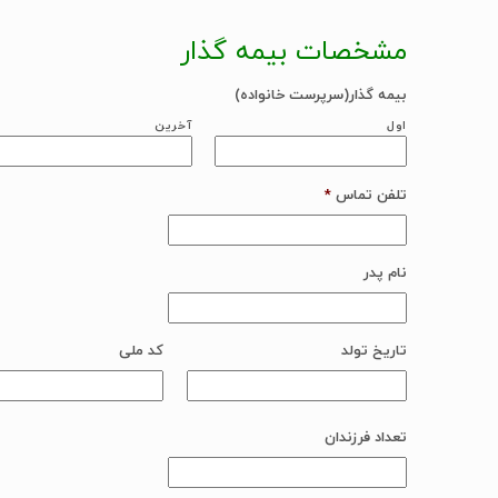
مشخصات بیمه گذار
بیمه گذار(سرپرست خانواده)
اول
آخرین
تلفن تماس
*
نام پدر
تاریخ تولد
کد ملی
Date
Format:
MM
تعداد فرزندان
slash
DD
slash