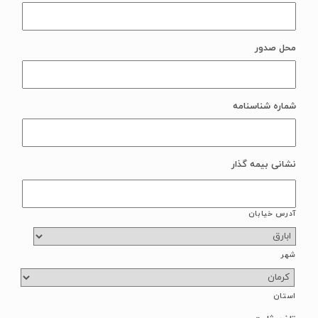
Date
محل صدور
Format:
MM
slash
DD
slash
شماره شناسنامه
YYYY
نشانی بیمه گذار
آدرس خیابان
شهر
استان