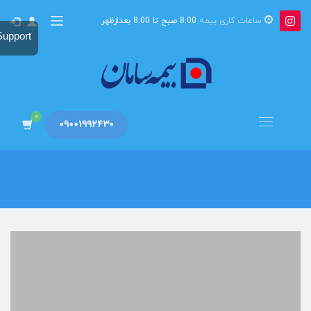
ساعات کاری بیمه
8:00 صبح تا 8:00 بعدازظهر
Support
HOME
ارتودنسی دهان و دندان
ارتودنسی دهان و دندان
09001992430